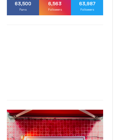
63,500
6,563
63,987
Fans
Followers
Followers