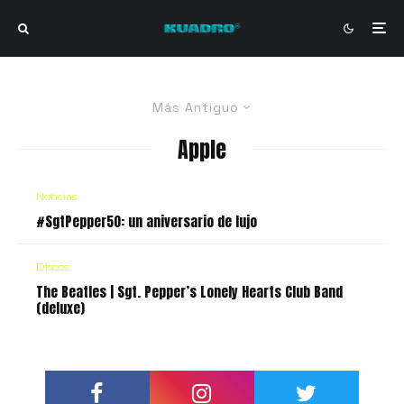
Más Antiguo
Apple
Noticias
#SgtPepper50: un aniversario de lujo
Discos
The Beatles | Sgt. Pepper’s Lonely Hearts Club Band
(deluxe)