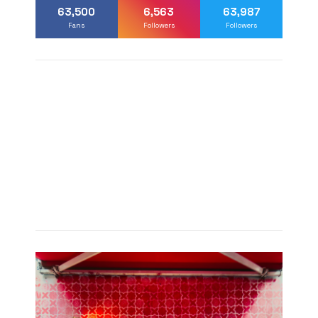
63,500
6,563
63,987
Fans
Followers
Followers