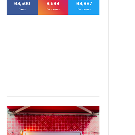
63,500
6,563
63,987
Fans
Followers
Followers