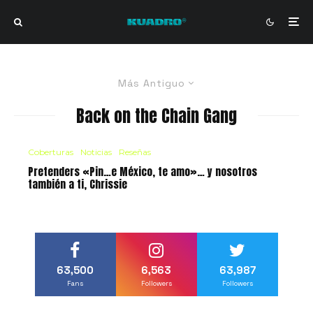
Más Antiguo
Back on the Chain Gang
Coberturas
Noticias
Reseñas
Pretenders «Pin…e México, te amo»… y nosotros
también a ti, Chrissie
63,500
6,563
63,987
Fans
Followers
Followers