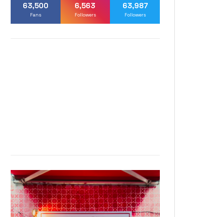
63,500
6,563
63,987
Fans
Followers
Followers