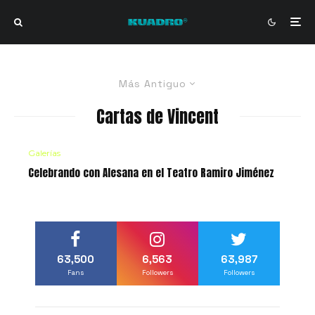
Más Antiguo
Cartas de Vincent
Galerías
Celebrando con Alesana en el Teatro Ramiro Jiménez
63,500
6,563
63,987
Fans
Followers
Followers