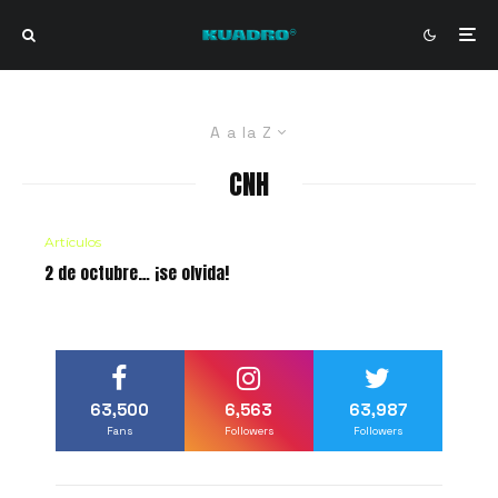
A a la Z
CNH
Artículos
2 de octubre… ¡se olvida!
63,500
6,563
63,987
Fans
Followers
Followers