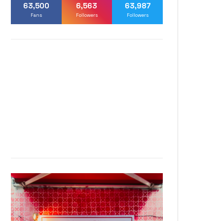
63,500
6,563
63,987
Fans
Followers
Followers