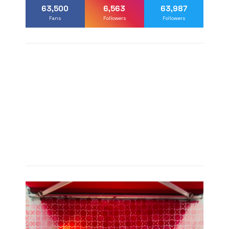
63,500
6,563
63,987
Fans
Followers
Followers