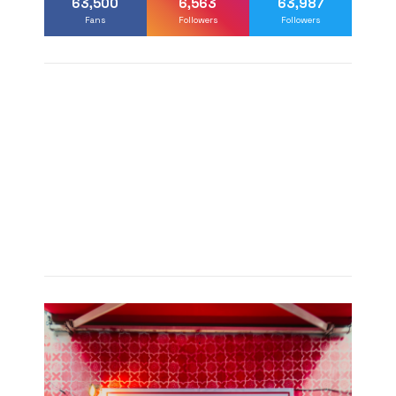
63,500
6,563
63,987
Fans
Followers
Followers