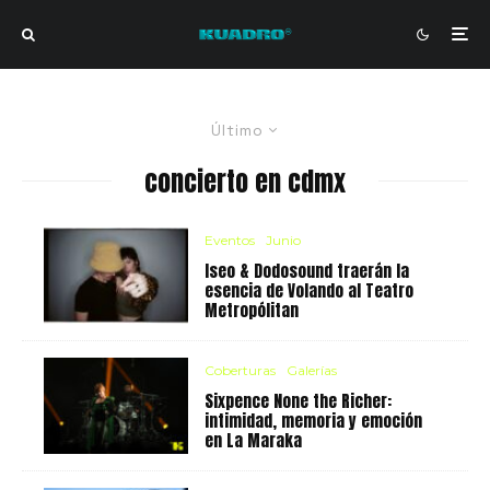
Último
concierto en cdmx
Eventos
Junio
Iseo & Dodosound traerán la
esencia de Volando al Teatro
Metropólitan
Coberturas
Galerías
Sixpence None the Richer:
intimidad, memoria y emoción
en La Maraka