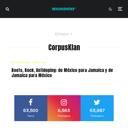
Último
CorpusKlan
Entrevistas
Noticias
Roots, Rock, Antidoping: de México para Jamaica y de
Jamaica para México
63,500
6,563
63,987
Fans
Followers
Followers