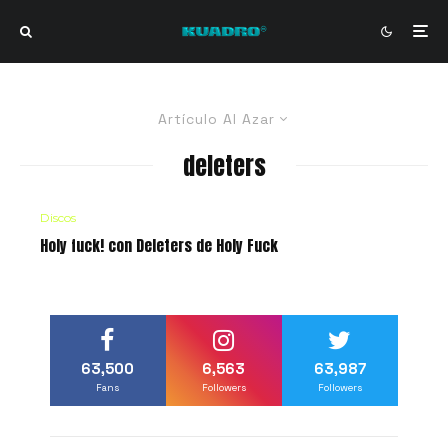
Artículo Al Azar
deleters
Discos
Holy fuck! con Deleters de Holy Fuck
63,500
6,563
63,987
Fans
Followers
Followers