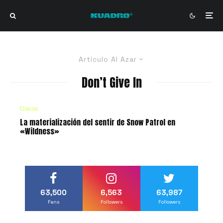
Artículo Al Azar
Don’t Give In
Discos
La materialización del sentir de Snow Patrol en
«Wildness»
63,500
6,563
63,987
Fans
Followers
Followers