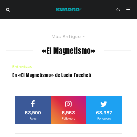
Más Antiguo
«El Magnetismo»
Entrevistas
En «El Magnetismo» de Lucía Taccheti
63,500
6,563
63,987
Fans
Followers
Followers