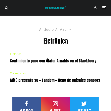
Artículo Al Azar
Elctrónica
Galerías
Sentimiento puro con Ólafur Arnalds en el Blackberry
Entrevistas
Mitú presenta su «Tandem» lleno de paisajes sonoros
63,500
6,563
63,987