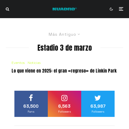
Más Antiguo
Estadio 3 de marzo
Eventos
Noticias
Lo que viene en 2025: el gran «regreso» de Linkin Park
63,500
6,563
63,987
Fans
Followers
Followers