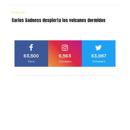
Noticias
Carlos Sadness despierta los volcanes dormidos
63,500
6,563
63,987
Fans
Followers
Followers