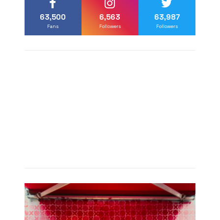
63,500
6,563
63,987
Fans
Followers
Followers