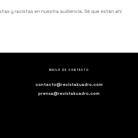
tas y racistas en nuestra audiencia. Sé que están ahí
MAILS DE CONTACTO
contacto@revistakuadro.com
prensa@revistakuadro.com