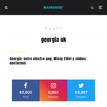
A a la Z
georgia uk
Entrevistas
Georgia: entre electro-pop, Missy Elliot y clubes
nocturnos
63,500
6,563
63,987
Fans
Followers
Followers