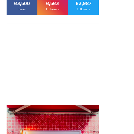
63,500
6,563
63,987
Fans
Followers
Followers