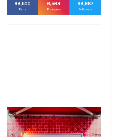
63,500
6,563
63,987
Fans
Followers
Followers