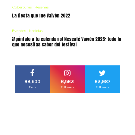
Coberturas
Reseñas
La fiesta que fue Vaivén 2022
Eventos
Noticias
¡Apúntalo a tu calendario! Nescafé Vaivén 2025: todo lo
que necesitas saber del festival
63,500
6,563
63,987
Fans
Followers
Followers