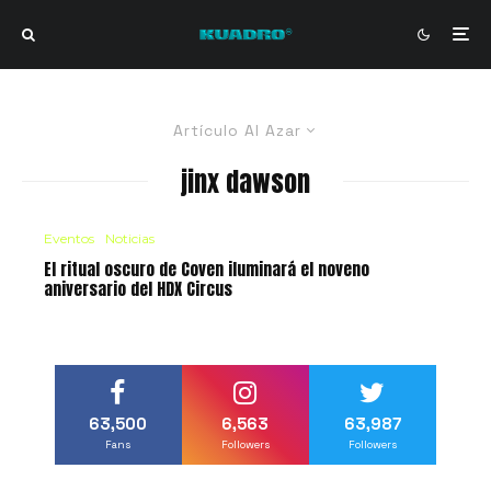
Artículo Al Azar
jinx dawson
Eventos
Noticias
El ritual oscuro de Coven iluminará el noveno
aniversario del HDX Circus
63,500
6,563
63,987
Fans
Followers
Followers