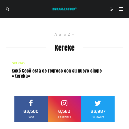
A a la Z
Kereke
Noticias
Kokö Cecë está de regreso con su nuevo single
«Kereka»
63,500
6,563
63,987
Fans
Followers
Followers