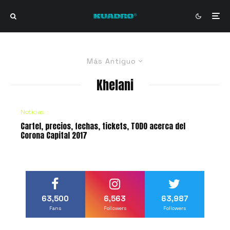
Más Antiguo
Khelani
Noticias
Cartel, precios, fechas, tickets, TODO acerca del
Corona Capital 2017
63,500
6,563
63,987
Fans
Followers
Followers