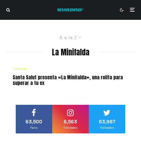
A a la Z
La Minifalda
Noticias
Santa Salut presenta «La Minifalda», una rolita para
superar a tu ex
63,500
6,563
63,987
Fans
Followers
Followers