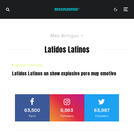
Más Antiguo
Latidos Latinos
Eventos
Noticias
Latidos Latinos un show explosivo pero muy emotivo
63,500
6,563
63,987
Fans
Followers
Followers