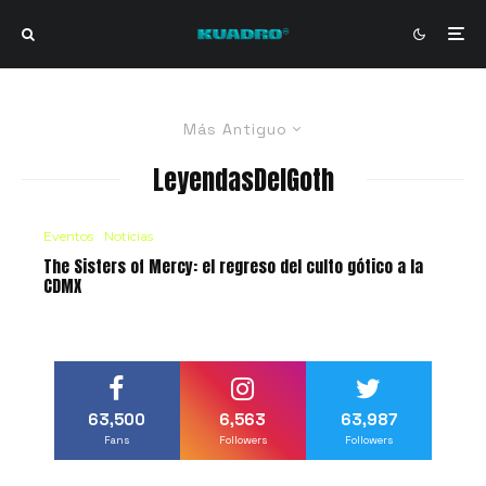
Más Antiguo
LeyendasDelGoth
Eventos
Noticias
The Sisters of Mercy: el regreso del culto gótico a la
CDMX
63,500
6,563
63,987
Fans
Followers
Followers