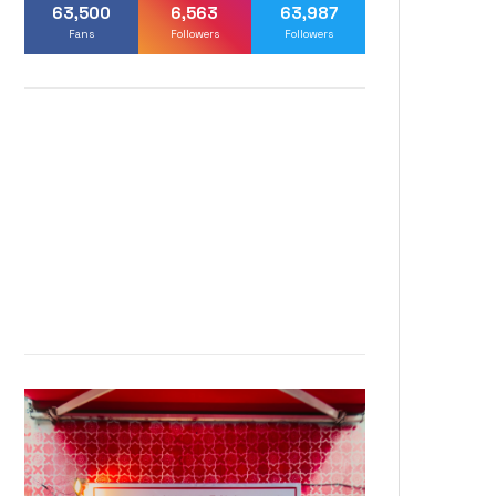
63,500
6,563
63,987
Fans
Followers
Followers