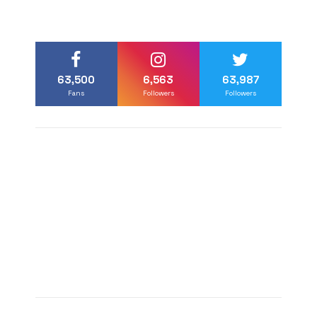
63,500
6,563
63,987
Fans
Followers
Followers