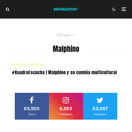
Último
Malphino
Artículos
Noticias
#KuadroEscucha | Malphino y su cumbia multicultural
63,500
6,563
63,987
Fans
Followers
Followers