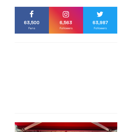
63,500
6,563
63,987
Fans
Followers
Followers