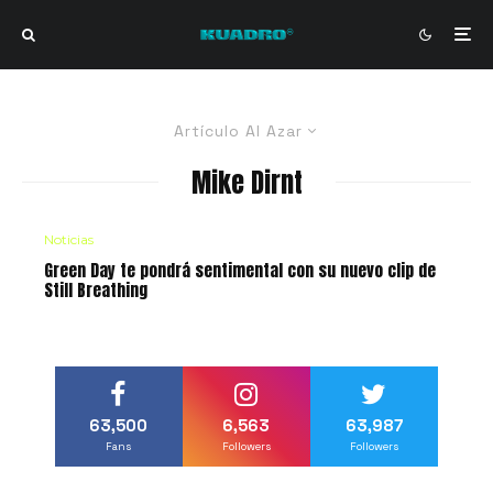
Artículo Al Azar
Mike Dirnt
Noticias
Green Day te pondrá sentimental con su nuevo clip de
Still Breathing
63,500
6,563
63,987
Fans
Followers
Followers