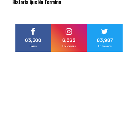
Historia Que No Termina
63,500
6,563
63,987
Fans
Followers
Followers