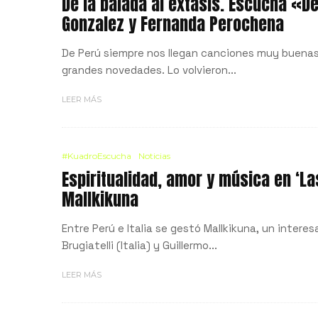
De la balada al éxtasis. Escucha «D
Gonzalez y Fernanda Perochena
De Perú siempre nos llegan canciones muy buena
grandes novedades. Lo volvieron...
LEER MÁS
#KuadroEscucha
Noticias
Espiritualidad, amor y música en ‘L
Mallkikuna
Entre Perú e Italia se gestó Mallkikuna, un inter
Brugiatelli (Italia) y Guillermo...
LEER MÁS