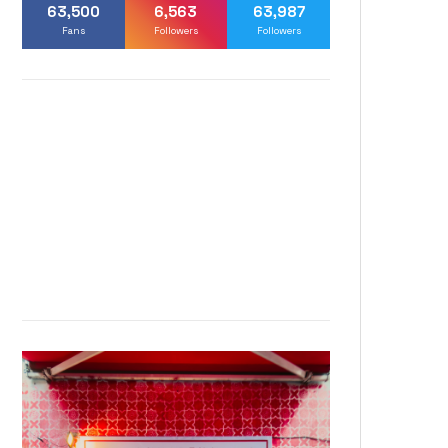
63,500
6,563
63,987
Fans
Followers
Followers