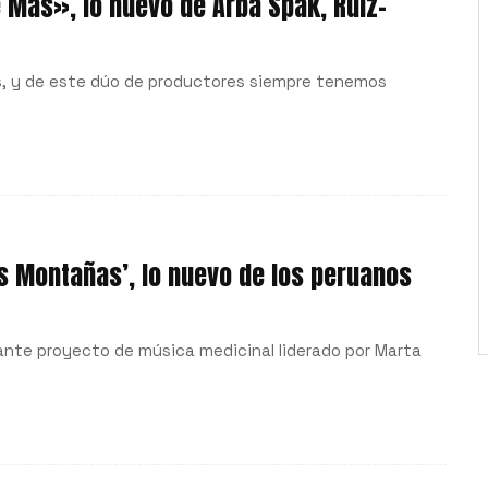
e Más», lo nuevo de Arba Spak, Ruiz-
s, y de este dúo de productores siempre tenemos
as Montañas’, lo nuevo de los peruanos
esante proyecto de música medicinal liderado por Marta