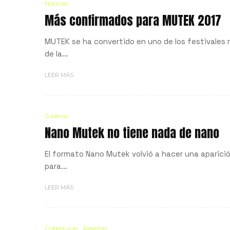
Noticias
Más confirmados para MUTEK 2017
MUTEK se ha convertido en uno de los festivales 
de la...
LEER MÁS
Galerías
Nano Mutek no tiene nada de nano
El formato Nano Mutek volvió a hacer una aparició
para...
LEER MÁS
Coberturas
Reseñas