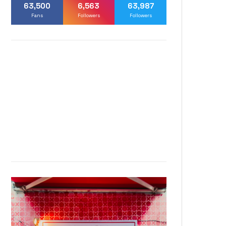
63,500
6,563
63,987
Fans
Followers
Followers