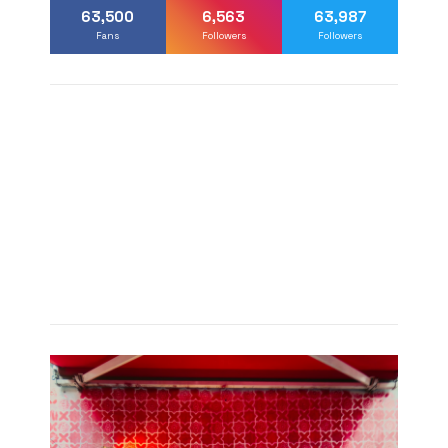
63,500
6,563
63,987
Fans
Followers
Followers