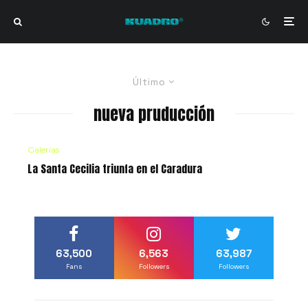
Último
nueva pruducción
Galerías
La Santa Cecilia triunfa en el Caradura
63,500
6,563
63,987
Fans
Followers
Followers