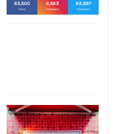
63,500
6,563
63,987
Fans
Followers
Followers