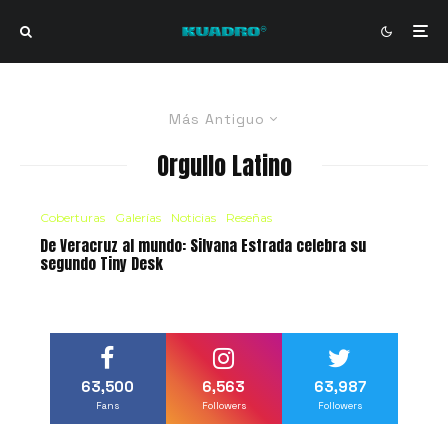
Más Antiguo
Orgullo Latino
Coberturas
Galerías
Noticias
Reseñas
De Veracruz al mundo: Silvana Estrada celebra su
segundo Tiny Desk
63,500
6,563
63,987
Fans
Followers
Followers