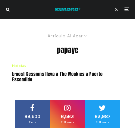
Artículo Al Azar
papaye
Noticias
b:oost Sessions lleva a The Wookies a Puerto
Escondido
63,500
6,563
63,987
Fans
Followers
Followers