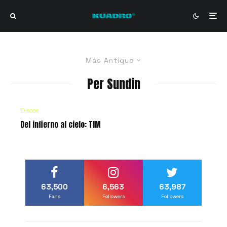
Más Antiguo
Per Sundin
Discos
Del infierno al cielo: TIM
63,500
6,563
63,987
Fans
Followers
Followers