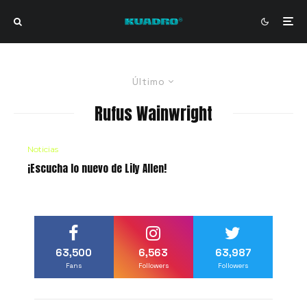
Último
Rufus Wainwright
Noticias
¡Escucha lo nuevo de Lily Allen!
63,500
6,563
63,987
Fans
Followers
Followers