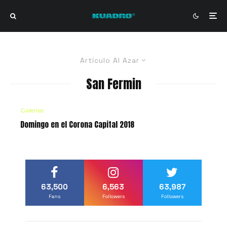
Artículo Al Azar
San Fermin
Galerías
Domingo en el Corona Capital 2018
63,500
6,563
63,987
Fans
Followers
Followers