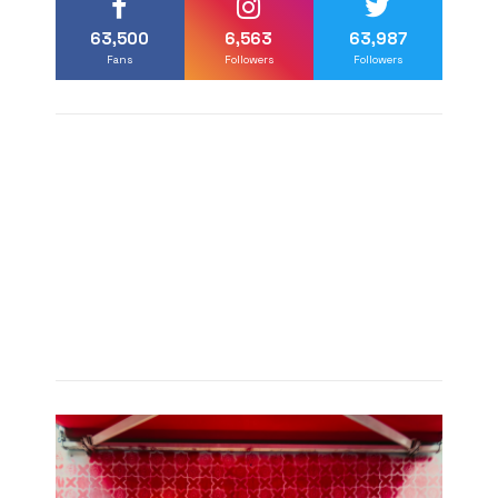
63,500
6,563
63,987
Fans
Followers
Followers