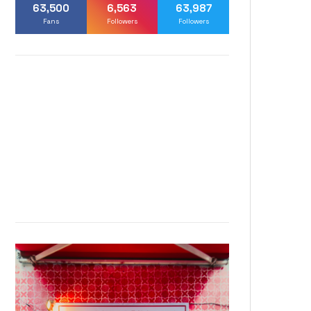
63,500
6,563
63,987
Fans
Followers
Followers