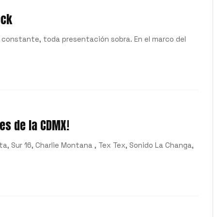
ock
n constante, toda presentación sobra. En el marco del
es de la CDMX!
a, Sur 16, Charlie Montana , Tex Tex, Sonido La Changa,