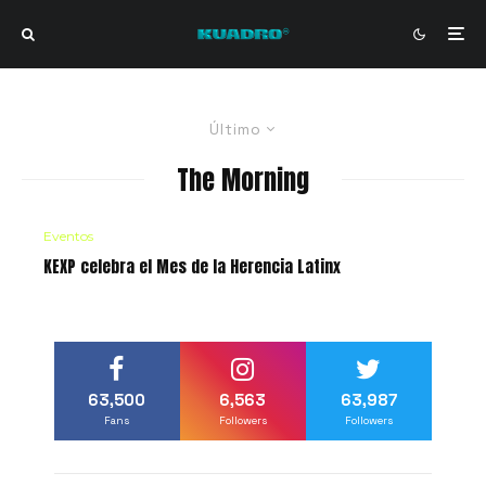
Último
The Morning
Eventos
KEXP celebra el Mes de la Herencia Latinx
63,500
6,563
63,987
Fans
Followers
Followers