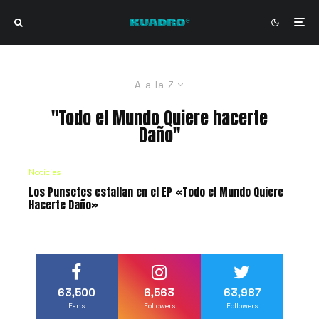
A a la Z
"Todo el Mundo Quiere hacerte
Daño"
Noticias
Los Punsetes estallan en el EP «Todo el Mundo Quiere
Hacerte Daño»
63,500
6,563
63,987
Fans
Followers
Followers