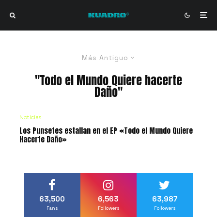
Más Antiguo
"Todo el Mundo Quiere hacerte
Daño"
Noticias
Los Punsetes estallan en el EP «Todo el Mundo Quiere
Hacerte Daño»
63,500
6,563
63,987
Fans
Followers
Followers